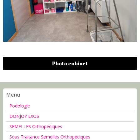
Photo cabinet
Menu
Podologie
DONJOY EXOS
SEMELLES Orthopédiques
Sous Traitance Semelles Orthopédiques